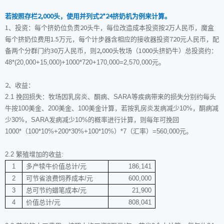
若按照存栏
头，使用并列式
挤奶机为例来计算。
2,000
2*24
、投资：每个挤奶位负责
头牛，每位改造成本投资按
万人民币，魔盒
1
20
2
每个挤奶位费用
万元，每个计步器含相应的接收器投资
元人民币，配
1.5
720
备两个分群门约
万人民币，则
头牧场（
头挤奶牛）总投资约：
30
2,000
1000
48*(20,000+15,000)+1000*720+170,000=2,570,000
元
。
、收益：
2
2.1
挽回损失：牧场因乳房炎、酮病、
SARA
等疾病带来的损失分别约每头
牛按
100
美金、
200
美金、
100
美金计算，若按乳房炎发病减少
10%
，酮病减
少
30%
，
SARA
发病减少
10%
的概率进行计算，则每年可挽回
1000*
（
100*10%+200*30%+100*10%
）
*7
（汇率）
=560,000
元。
2.2
繁殖增加的收益
:
1
多产犊牛价值总计
/
元
186,141
2
可节省浪费饲养成本
/
元
600,000
3
总可节约蜡笔成本
/
元
21,900
4
价值总计
/
元
808,041