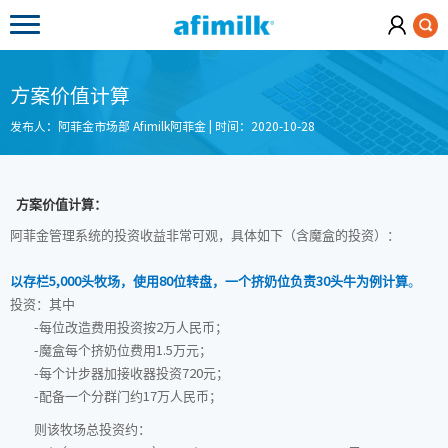
方案价值计算
发布人：阿菲金市场部 Afimilk阿菲金 | 时间：2020-10-28
方案价值计算：
阿菲金管理系统的投资收益非常可观，具体如下（含魔盒的投资）：
以存栏
头牧场，使用
位转盘，一个挤奶位负责
头牛为例计算
。
5,000
80
30
投资：其中
每位改造费用投资按
万人民币；
-
2
魔盒每个挤奶位费用
万元；
-
1.5
每个计步器加接收器投资
元；
-
720
配备一个分群门约
万人民币；
-
17
则该牧场总投资约：