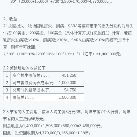
（
）
元。
80*
20,000+15,000
+720*2,500+170,000=4,770,000
、收益：
2
挽回损失：牧场因乳房炎、酮病、
等疾病带来的损失分别约为每头
2.1
SARA
牛按
美金、
美金、
美金（具体计算方式详见
附件
1
）计算，若按
100
200
100
乳房炎发病减少
，酮病减少
，
发病减少
的概率进行计
10%
30%
SARA
10%
算，则每年可挽回：
（
）
（汇率）
元。
2,500*
100*10%+200*30%+100*10%
*7
=1,400,000
2.2
繁殖增加的收益如下
1
多产犊牛价值总计
/
元
451,250
2
可节省浪费饲养成本
/
元
1,000,000
3
总可节约蜡笔成本
/
元
54,750
4
价值总计
/
元
1,506,000
2.3
节省的人工费用：按照人均工资
8
万元
/
年，每年节省
7
个人计算，每年
节省的人工费约
56
万元。
则总收益为
1,400,000+1,506,000+560,000=3,466,000
元；
因此，投资回收期为
年。
4,770,000/3,466,000=1.38