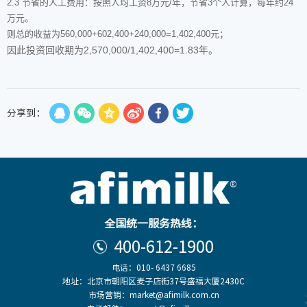
2.3
节省的人工费用：按照人均工资
8
万元
/
年，节省
3
个人计算，每年约
24
万元。
则总的收益为
560,000+602,400+240,000=1,402,400
元；
2,570,000/1,402,400=1.83
因此投资回收期为
年。
分享到：
全国统一服务热线：
400-612-1900
电话：010- 6437 6685
地址：北京市朝阳区麦子店街37号盛福大厦2430C
市场营销：market@afimilk.com.cn